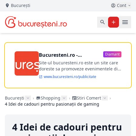
București
Cont
Bucuresteni.ro -
Diamant
publicitate online
Site-ul bucuresteni.ro este un site care
doreste sa promoveze evenimentele din
Bucuresti si nu numai, sa puna la
www.bucuresteni.ro/publicitate
dispozitia utilizatorului cea mai
performanta harta electronica a
Bucuresti-ului, si in acelasi timp sa
București
›
Shopping
›
Stiri Comert
›
ofere posibilitatea firmel...
4 Idei de cadouri pentru pasionații de gaming
4 Idei de cadouri pentru