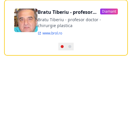
Bratu Tiberiu - profesor
Diamant
doctor
Bratu Tiberiu - profesor doctor -
chirurgie plastica
www.brol.ro