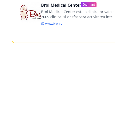
Brol Medical Center
Diamant
Brol Medical Center este o clinica privata 
2009 clinica isi desfasoara activitatea intr
www.brol.ro