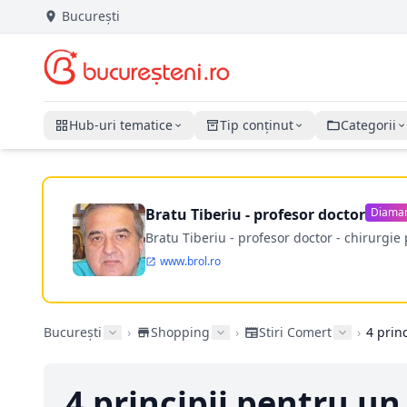
București
Hub-uri tematice
Tip conținut
Categorii
Bratu Tiberiu - profesor doctor
Diama
Bratu Tiberiu - profesor doctor - chirurgie 
www.brol.ro
București
›
Shopping
›
Stiri Comert
›
4 principii pentru u