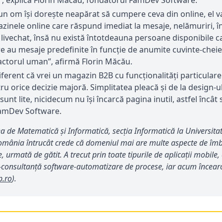
re”, explică Florin Măcău, fondatorul FamDev Software.
n om își dorește neapărat să cumpere ceva din online, el va
nele online care răspund imediat la mesaje, nelămuriri, într
 livechat, însă nu există întotdeauna persoane disponibile 
re au mesaje predefinite în funcție de anumite cuvinte-cheie. S
actorul uman”, afirmă Florin Măcău.
iferent că vrei un magazin B2B cu funcționalități particular
entru orice decizie majoră. Simplitatea pleacă și de la desig
t lite, nicidecum nu își încarcă pagina inutil, astfel încât si
FamDev Software.
ea de Matematică și Informatică, secția Informatică la Universita
România întrucât crede că domeniul mai are multe aspecte de îmbun
, urmată de gătit. A trecut prin toate tipurile de aplicații mob
re-consultanță software-automatizare de procese, iar acum încear
.ro
).