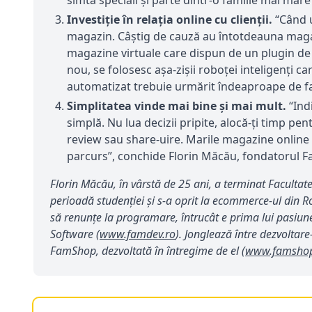
simtă speciali și parte dintr-o familie mai ma
Investiție în relația online cu clienții.
“Când u
magazin. Câștig de cauză au întotdeauna magazi
magazine virtuale care dispun de un plugin de
nou, se folosesc așa-zișii roboței inteligenți ca
automatizat trebuie urmărit îndeaproape de f
Simplitatea vinde mai bine și mai mult.
“Ind
simplă. Nu lua decizii pripite, alocă-ți timp p
review sau share-uire. Marile magazine online sun
parcurs”, conchide Florin Măcău, fondatorul 
Florin Măcău, în vârstă de 25 ani, a terminat Facultat
perioadă studenției și s-a oprit la ecommerce-ul din 
să renunțe la programare, întrucât e prima lui pasiune
Software (
www.famdev.ro
). Jonglează între dezvolta
FamShop, dezvoltată în întregime de el (
www.famshop