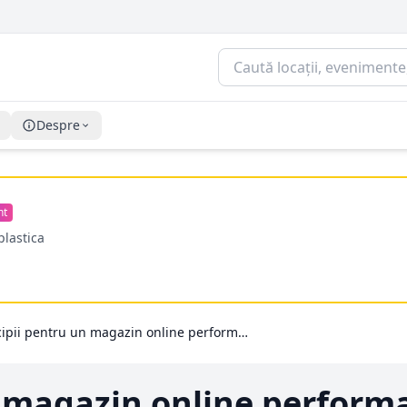
Despre
nt
plastica
4 principii pentru un magazin online performant
n magazin online perform