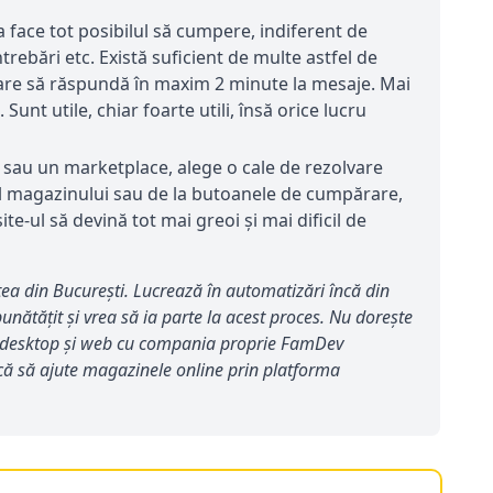
 face tot posibilul să cumpere, indiferent de
ebări etc. Există suficient de multe astfel de
care să răspundă în maxim 2 minute la mesaje. Mai
unt utile, chiar foarte utili, însă orice lucru
e sau un marketplace, alege o cale de rezolvare
n-ul magazinului sau de la butoanele de cumpărare,
te-ul să devină tot mai greoi și mai dificil de
tea din București. Lucrează în automatizări încă din
ătățit și vrea să ia parte la acest proces. Nu dorește
ile, desktop și web cu compania proprie FamDev
că să ajute magazinele online prin platforma