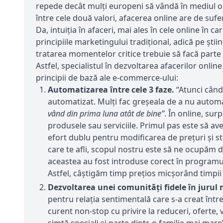
repede decât mulți europeni să vândă în mediul onli
între cele două valori, afacerea online are de suf
Da, intuiția în afaceri, mai ales în cele online în
principiile marketingului tradițional, adică pe ști
tratarea momentelor critice trebuie să facă parte
Astfel, specialistul în dezvoltarea afacerilor onl
principii de bază ale e-commerce-ului:
Automatizarea între cele 3 faze.
“Atunci când
automatizat. Mulți fac greșeala de a nu automa
vând din prima luna atât de bine”
. În online, sur
produsele sau serviciile. Primul pas este să 
efort dublu pentru modificarea de prețuri și st
care te afli, scopul nostru este să ne ocupăm d
aceastea au fost introduse corect în programul d
Astfel, câştigăm timp prețios micșorând timpii 
Dezvoltarea unei comunități fidele în jurul
pentru relația sentimentală care s-a creat între
curent non-stop cu privire la reduceri, oferte,