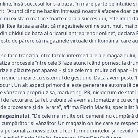
ne, însă succesul lor s-a bazat în mare parte pe intuiție și 
erit. “Atunci când ne bazăm întreagă noastră afacere doar pe 
 care nu există o matrice foarte clară a succesului, este impo
ință. Realitatea a arătat că magazinele online sunt mult mai p
 din ghidul de bază al oricărui antreprenor online”, declar
ine este de părere că magazinele virtuale din România, care a
 se face tranziția între fazele intermediare ale magazinulu
tiza procesele între cele 3 faze atunci când pornesc la dr
prizele plăcute pot apărea – și de cele mai multe ori apar – 
avem sincronizare cu sistemul de gestiune. Dacă avem peste 
ocuri. Un alt aspect primordial este generarea automată de 
e vânzarea propriu-zisă, marketing, PR, nicidecum de stat în 
e facturare. La fel, trebuie să avem automatizare cu echipa d
de procesare și de livrare”, afirmă Florin Măcău, specialist
 magazinului.
“De cele mai multe ori, oamenii nu cumpără di
 cumpărător și vânzător. Un magazin online care se respectă și
 va personaliza newsletter-ul conform dorințelor și nevoilor 