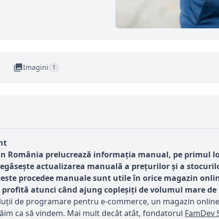
Imagini
1
nt
in România prelucrează informația manual, pe primul loc
 regăsește actualizarea manuală a prețurilor și a stocuri
aceste procedee manuale sunt utile în orice magazin onli
ți profită atunci când ajung copleșiți de volumul mare d
soluții de programare pentru e-commerce, un magazin online a
 trăim ca să vindem. Mai mult decât atât, fondatorul
FamDev 