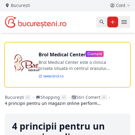
București
Cont
Brol Medical Center
Diamant
Brol Medical Center este o clinica
privata situata in centrul orasului
Timisoara avand o experienta de
www.brol.ro
aproape 21 de ani in chirurgia estetica.
Incepand din anul 2009 clinica isi
desfasoara activitatea intr-un spital
București
›
Shopping
›
Stiri Comert
›
ultramodern.
4 principii pentru un magazin online performant
4 principii pentru un