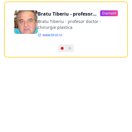
Bratu Tiberiu - profesor
Diamant
doctor
Bratu Tiberiu - profesor doctor -
chirurgie plastica
www.brol.ro