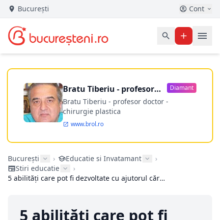
București
Cont
Bratu Tiberiu - profesor
Diamant
doctor
Bratu Tiberiu - profesor doctor -
chirurgie plastica
www.brol.ro
București
›
Educatie si Invatamant
›
Stiri educatie
›
5 abilități care pot fi dezvoltate cu ajutorul cărților la copii
5 abilități care pot fi