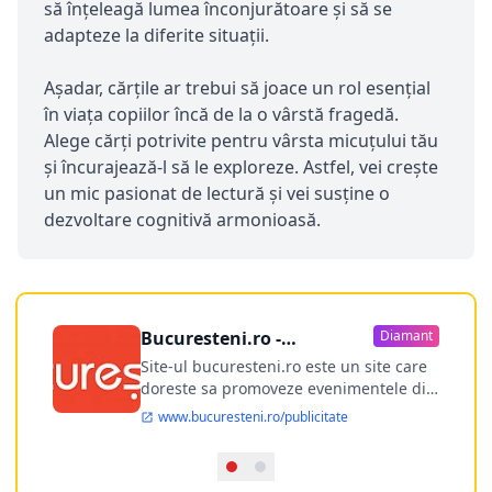
să înțeleagă lumea înconjurătoare și să se
adapteze la diferite situații.
Așadar, cărțile ar trebui să joace un rol esențial
în viața copiilor încă de la o vârstă fragedă.
Alege cărți potrivite pentru vârsta micuțului tău
și încurajează-l să le exploreze. Astfel, vei crește
un mic pasionat de lectură și vei susține o
dezvoltare cognitivă armonioasă.
Bucuresteni.ro -
Diamant
publicitate online
Site-ul bucuresteni.ro este un site care
doreste sa promoveze evenimentele din
Bucuresti si nu numai, sa puna la
www.bucuresteni.ro/publicitate
dispozitia utilizatorului cea mai
performanta harta electronica a
Bucuresti-ului, si in acelasi timp sa