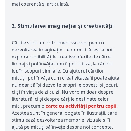
mai coerentă și articulată.
2.
Stimularea imaginației și creativității
Cărțile sunt un instrument valoros pentru
dezvoltarea imaginației celor mici. Aceștia pot
explora posibilitățile creative oferite de către
limbaj și pot învăța cum îl pot utiliza, la rândul
lor, în scopuri similare. Cu ajutorul cărților,
micuții pot învăța cum creativitatea îi poate ajuta
nu doar să își dezvolte propriile povești și jocuri,
ci și în viața de zi cu zi. Nu vorbim doar despre
literatură, ci și despre cărțile destinate celor
mici, precum o
carte cu activități pentru copii
.
Acestea sunt în general bogate în ilustrații, care
stimulează dezvoltarea memoriei vizuale și îi
ajută pe micuți să învețe despre noi concepte.