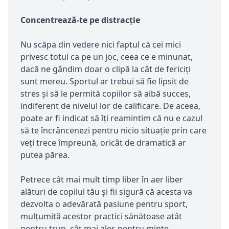
Concentrează-te pe distracție
Nu scăpa din vedere nici faptul că cei mici
privesc totul ca pe un joc, ceea ce e minunat,
dacă ne gândim doar o clipă la cât de fericiți
sunt mereu. Sportul ar trebui să fie lipsit de
stres și să le permită copiilor să aibă succes,
indiferent de nivelul lor de calificare. De aceea,
poate ar fi indicat să îți reamintim că nu e cazul
să te încrâncenezi pentru nicio situație prin care
veți trece împreună, oricât de dramatică ar
putea părea.
Petrece cât mai mult timp liber în aer liber
alături de copilul tău și fii sigură că acesta va
dezvolta o adevărată pasiune pentru sport,
mulțumită acestor practici sănătoase atât
pentru trup, cât mai ales pentru minte.