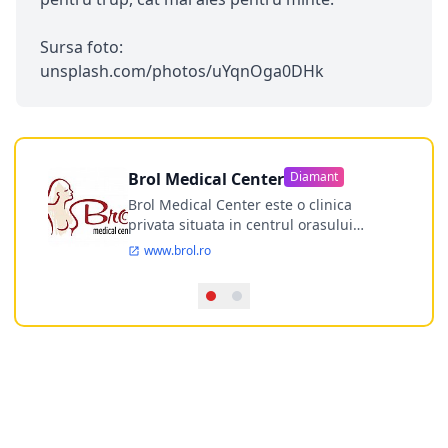
Sursa foto:
unsplash.com/photos/uYqnOga0DHk
Brol Medical Center
Diamant
Brol Medical Center este o clinica
privata situata in centrul orasului
Timisoara avand o experienta de
www.brol.ro
aproape 21 de ani in chirurgia estetica.
Incepand din anul 2009 clinica isi
desfasoara activitatea intr-un spital
ultramodern.