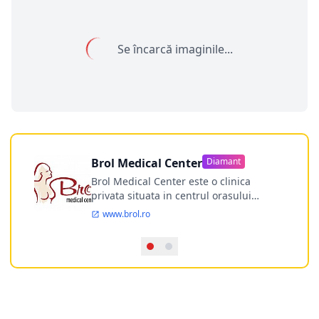
Se încarcă imaginile...
Brol Medical Center
Diamant
Brol Medical Center este o clinica
privata situata in centrul orasului
Timisoara avand o experienta de
www.brol.ro
aproape 21 de ani in chirurgia estetica.
Incepand din anul 2009 clinica isi
desfasoara activitatea intr-un spital
ultramodern.