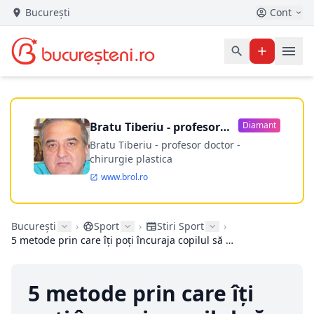
București
Cont
Bratu Tiberiu - profesor
Diamant
doctor
Bratu Tiberiu - profesor doctor -
chirurgie plastica
www.brol.ro
București
›
Sport
›
Stiri Sport
›
5 metode prin care îți poți încuraja copilul să facă sport
5 metode prin care îți