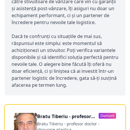
către stivuitoare de vânzare care vin cu garanții
și asistență post-vânzare, îți asiguri nu doar un
echipament performant, ci și un partener de
încredere pentru nevoile tale logistice.
Dacă te confrunți cu situațiile de mai sus,
răspunsul este simplu: este momentul să
achiziționezi un stivuitor. Poți verifica variantele
disponibile și să identifici soluția perfectă pentru
nevoile tale. O alegere bine făcută îți oferă nu
doar eficiență, ci și liniștea că ai investit într-un
partener logistic de încredere, gata să-ți susțină
afacerea pe termen lung.
Bratu Tiberiu - profesor
Diamant
doctor
Bratu Tiberiu - profesor doctor -
chirurgie plastica