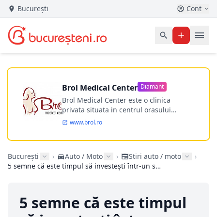
București
Cont
Brol Medical Center
Diamant
Brol Medical Center este o clinica
privata situata in centrul orasului
Timisoara avand o experienta de
www.brol.ro
aproape 21 de ani in chirurgia estetica.
Incepand din anul 2009 clinica isi
desfasoara activitatea intr-un spital
București
›
Auto / Moto
›
Stiri auto / moto
›
ultramodern.
5 semne că este timpul să investești într-un stivuitor
5 semne că este timpul