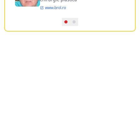
www.brol.ro