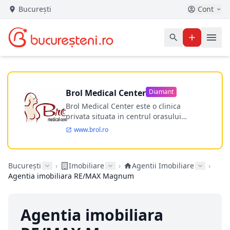
București
Cont
Brol Medical Center
Diamant
Brol Medical Center este o clinica
privata situata in centrul orasului
Timisoara avand o experienta de
www.brol.ro
aproape 21 de ani in chirurgia estetica.
Incepand din anul 2009 clinica isi
desfasoara activitatea intr-un spital
București
›
Imobiliare
›
Agentii Imobiliare
›
ultramodern.
Agentia imobiliara RE/MAX Magnum
Agentia imobiliara