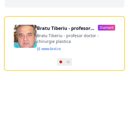
Bratu Tiberiu - profesor
Diamant
doctor
Bratu Tiberiu - profesor doctor -
chirurgie plastica
www.brol.ro