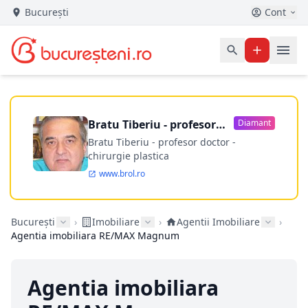
București
Cont
Bratu Tiberiu - profesor
Diamant
doctor
Bratu Tiberiu - profesor doctor -
chirurgie plastica
www.brol.ro
București
›
Imobiliare
›
Agentii Imobiliare
›
Agentia imobiliara RE/MAX Magnum
Agentia imobiliara