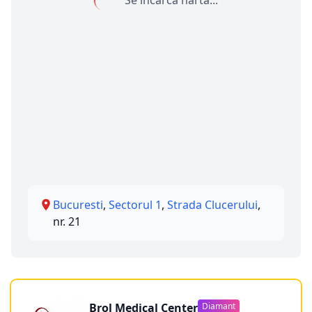
Se încarcă harta...
Bucuresti
,
Sectorul 1
,
Strada Clucerului
,
nr. 21
Brol Medical Center
Diamant