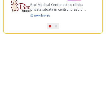
Brol Medical Center este o clinica
privata situata in centrul orasului
Timisoara avand o experienta de
www.brol.ro
aproape 21 de ani in chirurgia estetica.
Incepand din anul 2009 clinica isi
desfasoara activitatea intr-un spital
ultramodern.