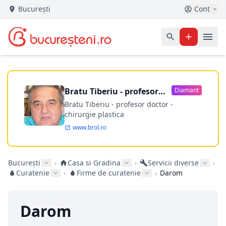
București
Cont
Bratu Tiberiu - profesor
Diamant
doctor
Bratu Tiberiu - profesor doctor -
chirurgie plastica
www.brol.ro
București
›
Casa si Gradina
›
Servicii diverse
›
Curatenie
›
Firme de curatenie
›
Darom
Darom