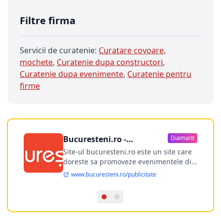
Filtre firma
Servicii de curatenie:
Curatare covoare,
mochete
,
Curatenie dupa constructori
,
Curatenie dupa evenimente
,
Curatenie pentru
firme
Bucuresteni.ro -
Diamant
publicitate online
Site-ul bucuresteni.ro este un site care
doreste sa promoveze evenimentele din
Bucuresti si nu numai, sa puna la
www.bucuresteni.ro/publicitate
dispozitia utilizatorului cea mai
performanta harta electronica a
Bucuresti-ului, si in acelasi timp sa
ofere posibilitatea firmel...