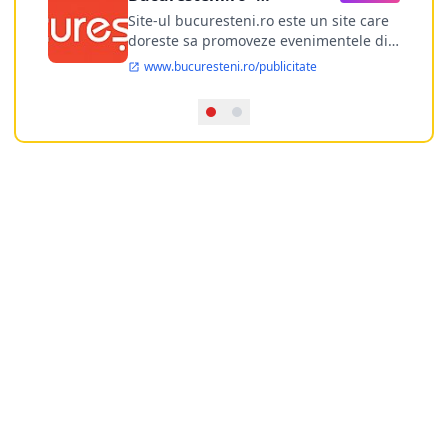
publicitate online
Site-ul bucuresteni.ro este un site care
doreste sa promoveze evenimentele din
Bucuresti si nu numai, sa puna la
www.bucuresteni.ro/publicitate
dispozitia utilizatorului cea mai
performanta harta electronica a
Bucuresti-ului, si in acelasi timp sa
ofere posibilitatea firmel...