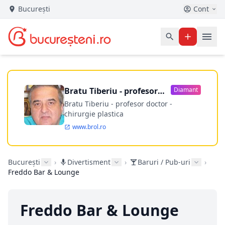
București
Cont
Bratu Tiberiu - profesor
Diamant
doctor
Bratu Tiberiu - profesor doctor -
chirurgie plastica
www.brol.ro
București
›
Divertisment
›
Baruri / Pub-uri
›
Freddo Bar & Lounge
Freddo Bar & Lounge