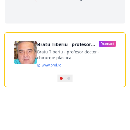
Bratu Tiberiu - profesor
Diamant
doctor
Bratu Tiberiu - profesor doctor -
chirurgie plastica
www.brol.ro