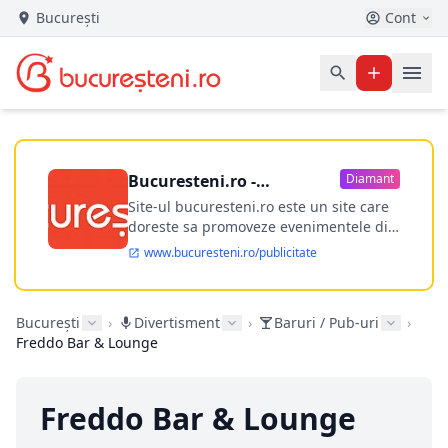
București
Cont
Bucuresteni.ro -
Diamant
publicitate online
Site-ul bucuresteni.ro este un site care
doreste sa promoveze evenimentele din
Bucuresti si nu numai, sa puna la
www.bucuresteni.ro/publicitate
dispozitia utilizatorului cea mai
performanta harta electronica a
Bucuresti-ului, si in acelasi timp sa
București
›
Divertisment
›
Baruri / Pub-uri
›
ofere posibilitatea firmel...
Freddo Bar & Lounge
Freddo Bar & Lounge