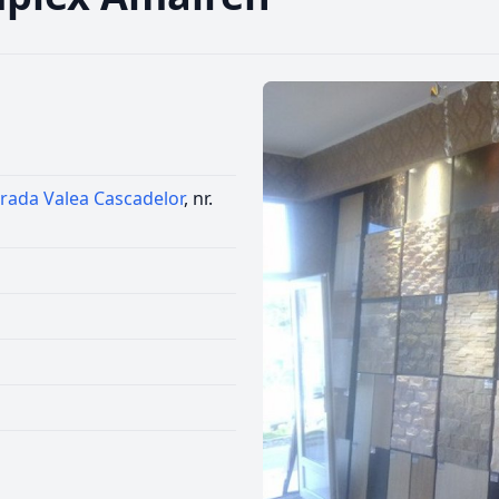
trada Valea Cascadelor
, nr.