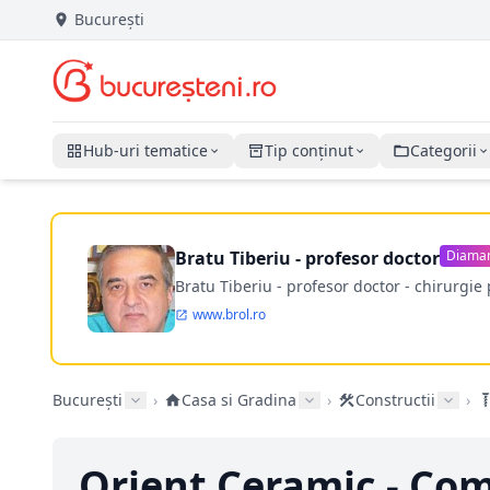
București
Hub-uri tematice
Tip conținut
Categorii
Bratu Tiberiu - profesor doctor
Diama
Bratu Tiberiu - profesor doctor - chirurgie 
www.brol.ro
București
›
Casa si Gradina
›
Constructii
›
Orient Ceramic - Co