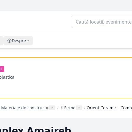
Despre
nt
plastica
Materiale de constructii
›
Firme
›
Orient Ceramic - Comp
mplex Amaireh