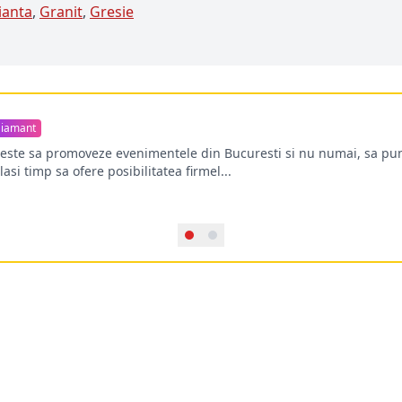
ianta
,
Granit
,
Gresie
iamant
oreste sa promoveze evenimentele din Bucuresti si nu numai, sa pun
lasi timp sa ofere posibilitatea firmel...