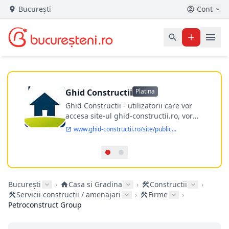
București
Cont
Ghid Constructii
Platina
Ghid Constructii - utilizatorii care vor
accesa site-ul ghid-constructii.ro, vor
putea afla datele de contact al firmelor
www.ghid-constructii.ro/site/public...
de constructii din Bucuresti si din toata
tara, evenimente din domeniul
amenajarilor si constructiilor, articole cu
sfaturi de la Mesterul Casei.
București
›
Casa si Gradina
›
Constructii
›
Servicii constructii / amenajari
›
Firme
›
Petroconstruct Group