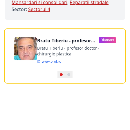
Mansardari si consolidari
,
Reparatii stradale
Sector:
Sectorul 4
Bratu Tiberiu - profesor
Diamant
doctor
Bratu Tiberiu - profesor doctor -
chirurgie plastica
www.brol.ro