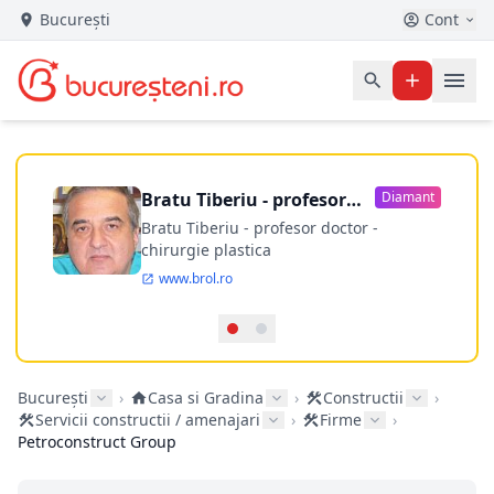
București
Cont
Bratu Tiberiu - profesor
Diamant
doctor
Bratu Tiberiu - profesor doctor -
chirurgie plastica
www.brol.ro
București
›
Casa si Gradina
›
Constructii
›
Servicii constructii / amenajari
›
Firme
›
Petroconstruct Group