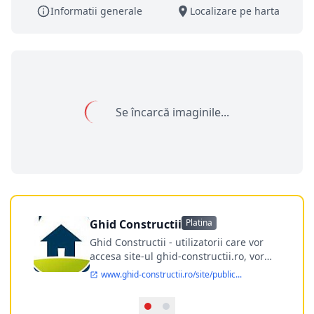
Informatii generale
Localizare pe harta
Se încarcă imaginile...
Ghid Constructii
Platina
Ghid Constructii - utilizatorii care vor
accesa site-ul ghid-constructii.ro, vor
putea afla datele de contact al firmelor
www.ghid-constructii.ro/site/public...
de constructii din Bucuresti si din toata
tara, evenimente din domeniul
amenajarilor si constructiilor, articole cu