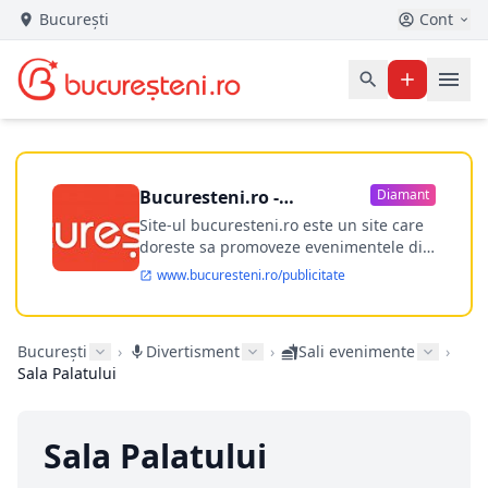
București
Cont
Bucuresteni.ro -
Diamant
publicitate online
Site-ul bucuresteni.ro este un site care
doreste sa promoveze evenimentele din
Bucuresti si nu numai, sa puna la
www.bucuresteni.ro/publicitate
dispozitia utilizatorului cea mai
performanta harta electronica a
Bucuresti-ului, si in acelasi timp sa
București
›
Divertisment
›
Sali evenimente
›
ofere posibilitatea firmel...
Sala Palatului
Sala Palatului