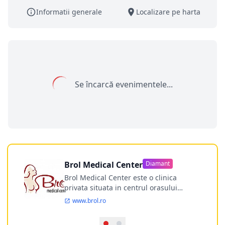
Informatii generale
Localizare pe harta
Se încarcă evenimentele...
Brol Medical Center
Diamant
Brol Medical Center este o clinica
privata situata in centrul orasului
Timisoara avand o experienta de
www.brol.ro
aproape 21 de ani in chirurgia estetica.
Incepand din anul 2009 clinica isi