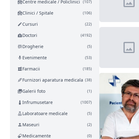
Centre medicale / Policlinici
(107)
Clinici / Spitale
(106)
Cursuri
(22)
Doctori
(4192)
Drogherie
(5)
Evenimente
(53)
Farmacii
(185)
Furnizori aparatura medicala
(38)
Galerii foto
(1)
Infrumusetare
(1007)
Laboratoare medicale
(5)
Maseuri
(2)
Medicamente
(0)