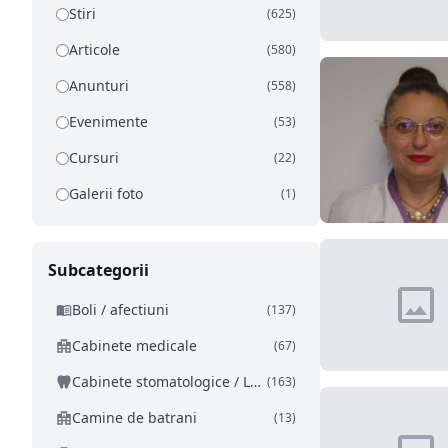
Stiri
(625)
Articole
(580)
Anunturi
(558)
Evenimente
(53)
Cursuri
(22)
Galerii foto
(1)
Subcategorii
Boli / afectiuni
(137)
Cabinete medicale
(67)
Cabinete stomatologice / Laboratoare dentare
(163)
Camine de batrani
(13)