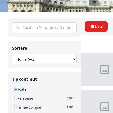
Listă
Sortare
Tip continut
Toate
Persoane
(4202)
Firme/Companii
(1201)