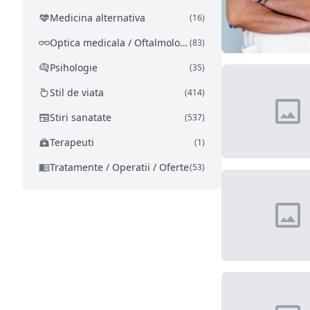
Medicina alternativa
(16)
Optica medicala / Oftalmologie
(83)
Psihologie
(35)
Stil de viata
(414)
Stiri sanatate
(537)
Terapeuti
(1)
Tratamente / Operatii / Oferte
(53)