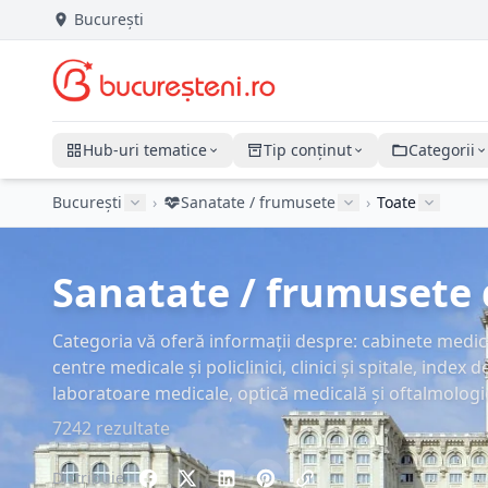
București
Hub-uri tematice
Tip conținut
Categorii
București
›
Sanatate / frumusete
›
Toate
Sanatate / frumusete d
Categoria vă oferă informații despre: cabinete medic
centre medicale și policlinici, clinici și spitale, index
laboratoare medicale, optică medicală și oftalmologi
7242 rezultate
Distribuie: