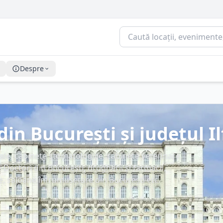
Despre
in București și județul Il
ale, cabinete stomatologice, cabinete veterinare,
 de Doctori din București, drogherii și farmacii,
e, saloane înfrumusețare din București etc.