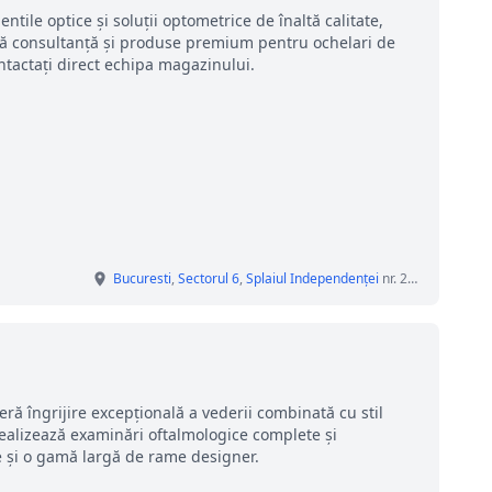
tile optice și soluții optometrice de înaltă calitate,
ră consultanță și produse premium pentru ochelari de
ontactați direct echipa magazinului.
Bucuresti
,
Sectorul 6
,
Splaiul Independenţei
nr. 210-210 B, Centrul Comercial Orhideea, Parter
eră îngrijire excepțională a vederii combinată cu stil
ealizează examinări oftalmologice complete și
e și o gamă largă de rame designer.