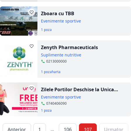
Zboara cu TBB
Evenimente sportive
1 poza
Zenyth Pharmaceuticals
Suplimente nutritive
0213000000
1 poza
harta
Zilele Portilor Deschise la Unica
Sport Romania
Evenimente sportive
0740406090
1 poza
Anterior
1
...
106
107
Urmator