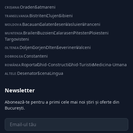
Oradeni
·
Satmareni
CRIȘANA:
Bistriteni
·
Clujeni
·
Sibieni
TRANSILVANIA:
Bacauani
·
Galateni
·
Ieseni
·
Vasluieni
·
Vranceni
MOLDOVA:
Braileni
·
Buzoieni
·
Calaraseni
·
Pitesteni
·
Ploiesteni
·
MUNTENIA:
Targovisteni
Doljeni
·
Gorjeni
·
Olteni
·
Severineni
·
Valceni
OLTENIA:
Constanteni
DOBROGEA:
Roportal
·
Ghid-Constructii
·
Ghid-Turistic
·
Medicina-Umana
ROMÂNIA:
Desenatori
·
ScenaLingua
ALTELE:
Newsletter
Abonează-te pentru a primi cele mai noi știri și oferte din
București.
Email