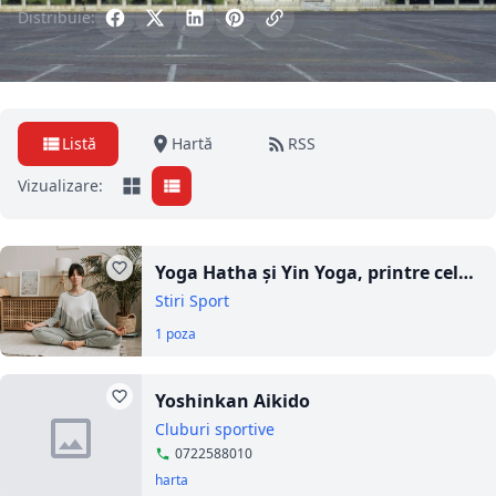
Distribuie:
Listă
Hartă
RSS
Vizualizare:
Yoga Hatha și Yin Yoga, printre cele
mai populare stiluri de yoga
Stiri Sport
1 poza
Yoshinkan Aikido
Cluburi sportive
0722588010
harta