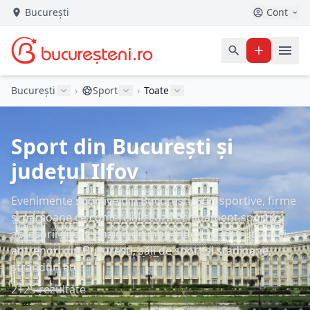
București
Cont
București
›
Sport
›
Toate
Sport din București și
județul Ilfov
Evenimente sportive din București, Știri sportive, firme
și persoane ce comercializează echipament sportiv,
accesorii sport, bazine de înot, index cu instructori și
antrenori din București, săli de sport și stadioane,
ștranduri etc.
2125 rezultate