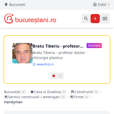
București
Cont
Bratu Tiberiu - profesor
Diamant
doctor
Bratu Tiberiu - profesor doctor -
chirurgie plastica
www.brol.ro
București
›
Casa si Gradina
›
Constructii
›
Servicii constructii / amenajari
›
Firme
›
Handyman