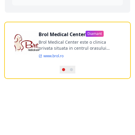
Brol Medical Center
Diamant
Brol Medical Center este o clinica
privata situata in centrul orasului
Timisoara avand o experienta de
www.brol.ro
aproape 21 de ani in chirurgia estetica.
Incepand din anul 2009 clinica isi
desfasoara activitatea intr-un spital
ultramodern.