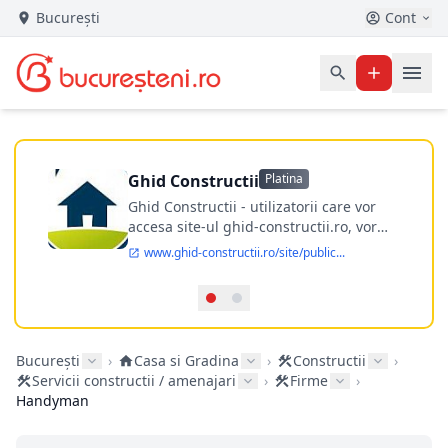
București
Cont
Ghid Constructii
Platina
Ghid Constructii - utilizatorii care vor
accesa site-ul ghid-constructii.ro, vor
putea afla datele de contact al firmelor
www.ghid-constructii.ro/site/public...
de constructii din Bucuresti si din toata
tara, evenimente din domeniul
amenajarilor si constructiilor, articole cu
sfaturi de la Mesterul Casei.
București
›
Casa si Gradina
›
Constructii
›
Servicii constructii / amenajari
›
Firme
›
Handyman