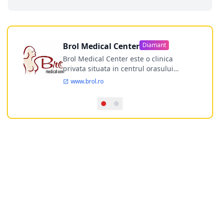
Brol Medical Center
Diamant
Brol Medical Center este o clinica
privata situata in centrul orasului
Timisoara avand o experienta de
www.brol.ro
aproape 21 de ani in chirurgia estetica.
Incepand din anul 2009 clinica isi
desfasoara activitatea intr-un spital
ultramodern.