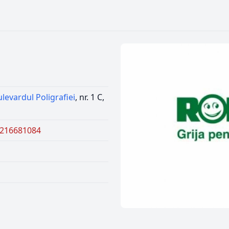
levardul Poligrafiei
, nr. 1 C,
0216681084