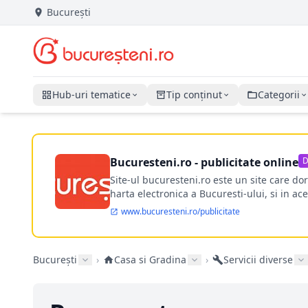
București
Hub-uri tematice
Tip conținut
Categorii
Bucuresteni.ro - publicitate online
D
Site-ul bucuresteni.ro este un site care d
harta electronica a Bucuresti-ului, si in ace
www.bucuresteni.ro/publicitate
București
›
Casa si Gradina
›
Servicii diverse