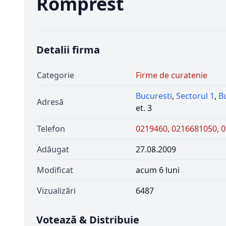
Romprest
Detalii firma
Categorie
Firme de curatenie
Bucuresti
,
Sectorul 1
,
Bu
Adresă
et. 3
Telefon
0219460, 0216681050, 
Adăugat
27.08.2009
Modificat
acum 6 luni
Vizualizări
6487
Votează & Distribuie