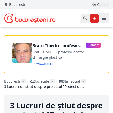
București
Cont
Bratu Tiberiu - profesor
Diamant
doctor
Bratu Tiberiu - profesor doctor -
chirurgie plastica
www.brol.ro
București
›
Societate
›
Stiri social
›
3 Lucruri de știut despre proiectul "Proiect de Viață: Viitorul Începe Azi"
3 Lucruri de știut despre