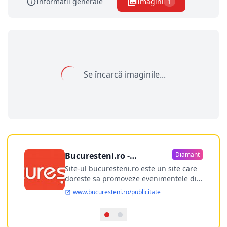
Informatii generale
Imagini
1
Se încarcă imaginile...
Bucuresteni.ro -
Diamant
publicitate online
Site-ul bucuresteni.ro este un site care
doreste sa promoveze evenimentele din
Bucuresti si nu numai, sa puna la
www.bucuresteni.ro/publicitate
dispozitia utilizatorului cea mai
performanta harta electronica a
Bucuresti-ului, si in acelasi timp sa