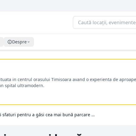
Despre
situata in centrul orasului Timisoara avand o experienta de aproape
-un spital ultramodern.
5 sfaturi pentru a găsi cea mai bună parcare pe termen lung lângă aeroportul Otopeni