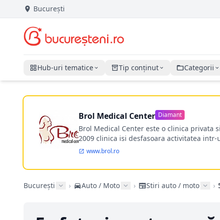
București
Hub-uri tematice
Tip conținut
Categorii
Brol Medical Center
Diamant
Brol Medical Center este o clinica privata 
2009 clinica isi desfasoara activitatea intr
www.brol.ro
București
›
Auto / Moto
›
Stiri auto / moto
›