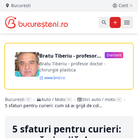
București
Cont
Bratu Tiberiu - profesor
Diamant
doctor
Bratu Tiberiu - profesor doctor -
chirurgie plastica
www.brol.ro
București
›
Auto / Moto
›
Stiri auto / moto
›
5 sfaturi pentru curieri: cum să ai grijă de coletele clienților tăi?
5 sfaturi pentru curieri: