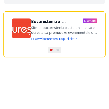
Bucuresteni.ro -
Diamant
publicitate online
Site-ul bucuresteni.ro este un site care
doreste sa promoveze evenimentele din
Bucuresti si nu numai, sa puna la
www.bucuresteni.ro/publicitate
dispozitia utilizatorului cea mai
performanta harta electronica a
Bucuresti-ului, si in acelasi timp sa
ofere posibilitatea firmel...