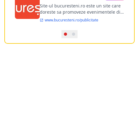
publicitate online
Site-ul bucuresteni.ro este un site care
doreste sa promoveze evenimentele din
Bucuresti si nu numai, sa puna la
www.bucuresteni.ro/publicitate
dispozitia utilizatorului cea mai
performanta harta electronica a
Bucuresti-ului, si in acelasi timp sa
ofere posibilitatea firmel...