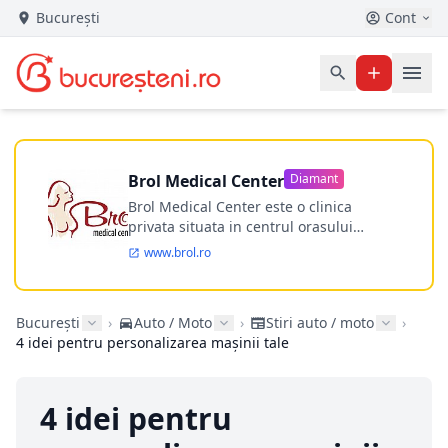
București
Cont
Brol Medical Center
Diamant
Brol Medical Center este o clinica
privata situata in centrul orasului
Timisoara avand o experienta de
www.brol.ro
aproape 21 de ani in chirurgia estetica.
Incepand din anul 2009 clinica isi
desfasoara activitatea intr-un spital
București
›
Auto / Moto
›
Stiri auto / moto
›
ultramodern.
4 idei pentru personalizarea maşinii tale
4 idei pentru