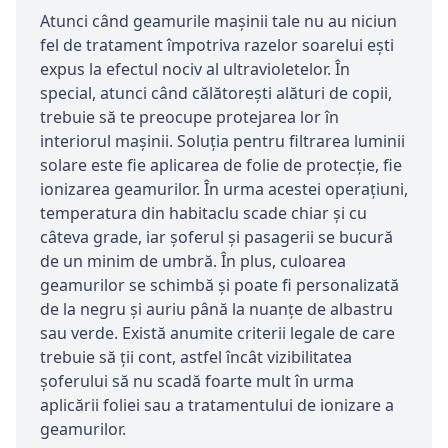
Atunci când geamurile maşinii tale nu au niciun
fel de tratament împotriva razelor soarelui eşti
expus la efectul nociv al ultravioletelor. În
special, atunci când călătoreşti alături de copii,
trebuie să te preocupe protejarea lor în
interiorul maşinii. Soluţia pentru filtrarea luminii
solare este fie aplicarea de folie de protecţie, fie
ionizarea geamurilor. În urma acestei operaţiuni,
temperatura din habitaclu scade chiar şi cu
câteva grade, iar şoferul şi pasagerii se bucură
de un minim de umbră. În plus, culoarea
geamurilor se schimbă şi poate fi personalizată
de la negru şi auriu până la nuanţe de albastru
sau verde. Există anumite criterii legale de care
trebuie să ţii cont, astfel încât vizibilitatea
şoferului să nu scadă foarte mult în urma
aplicării foliei sau a tratamentului de ionizare a
geamurilor.