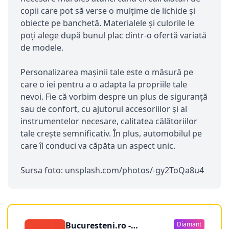
copii care pot să verse o mulţime de lichide şi
obiecte pe banchetă. Materialele şi culorile le
poţi alege după bunul plac dintr-o ofertă variată
de modele.
Personalizarea maşinii tale este o măsură pe
care o iei pentru a o adapta la propriile tale
nevoi. Fie că vorbim despre un plus de siguranţă
sau de confort, cu ajutorul accesoriilor şi al
instrumentelor necesare, calitatea călătoriilor
tale creşte semnificativ. În plus, automobilul pe
care îl conduci va căpăta un aspect unic.
Sursa foto: unsplash.com/photos/-gy2ToQa8u4
Bucuresteni.ro -
Diamant