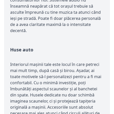
înseamnă neapărat că tot oraşul trebuie să
asculte împreună cu tine muzica ta atunci când
ieşi pe stradă. Poate fi doar plăcerea personală
de a avea claritate maximă la o intensitate
decentă.
Huse auto
Interiorul maşinii tale este locul în care petreci
mai mult timp, după casă şi birou. Aşadar, ai
toate motivele să-l personalizezi pentru a fi mai
confortabil. Cu o minimă investiţie, poţi
îmbunătăţi aspectul scaunelor şi al banchetei
din spate. Husele dedicate nu doar schimbă
imaginea scaunelor, ci şi protejează tapiţeria
originală a maşinii. Accesoriile sunt absolut
necesare mai ales atunci când circuli alături de