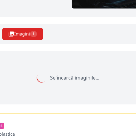
Imagini
1
Se încarcă imaginile...
nt
plastica