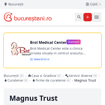
București
Cont
Brol Medical Center
Diamant
Brol Medical Center este o clinica
privata situata in centrul orasului
Timisoara avand o experienta de
www.brol.ro
aproape 21 de ani in chirurgia estetica.
Incepand din anul 2009 clinica isi
desfasoara activitatea intr-un spital
București
›
Casa si Gradina
›
Servicii diverse
›
ultramodern.
Curatenie
›
Firme de curatenie
›
Magnus Trust
Magnus Trust