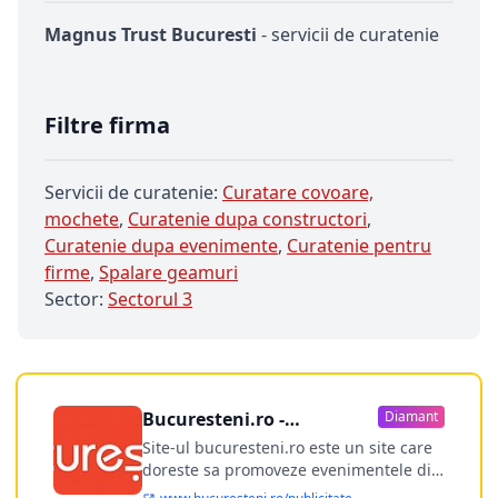
Magnus Trust Bucuresti
- servicii de curatenie
Filtre firma
Servicii de curatenie:
Curatare covoare,
mochete
,
Curatenie dupa constructori
,
Curatenie dupa evenimente
,
Curatenie pentru
firme
,
Spalare geamuri
Sector:
Sectorul 3
Bucuresteni.ro -
Diamant
publicitate online
Site-ul bucuresteni.ro este un site care
doreste sa promoveze evenimentele din
Bucuresti si nu numai, sa puna la