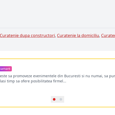
Curatenie dupa constructori
,
Curatenie la domiciliu
,
Curate
iamant
oreste sa promoveze evenimentele din Bucuresti si nu numai, sa pun
lasi timp sa ofere posibilitatea firmel...