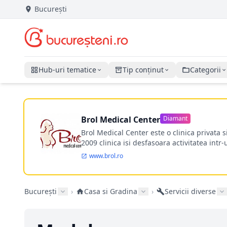
București
Hub-uri tematice
Tip conținut
Categorii
Brol Medical Center
Diamant
Brol Medical Center este o clinica privata 
2009 clinica isi desfasoara activitatea intr
www.brol.ro
București
›
Casa si Gradina
›
Servicii diverse