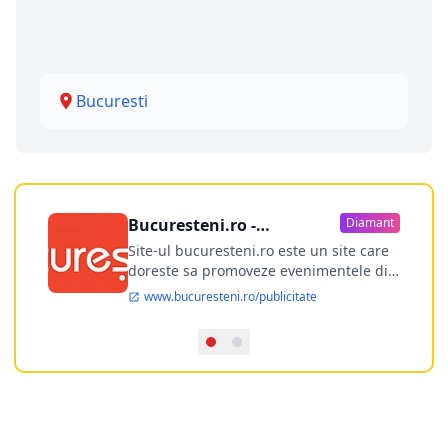
Bucuresti
Bucuresteni.ro -
Diamant
publicitate online
Site-ul bucuresteni.ro este un site care
doreste sa promoveze evenimentele din
Bucuresti si nu numai, sa puna la
www.bucuresteni.ro/publicitate
dispozitia utilizatorului cea mai
performanta harta electronica a
Bucuresti-ului, si in acelasi timp sa
ofere posibilitatea firmel...