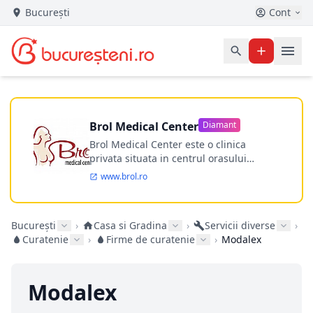
București
Cont
Brol Medical Center
Diamant
Brol Medical Center este o clinica
privata situata in centrul orasului
Timisoara avand o experienta de
www.brol.ro
aproape 21 de ani in chirurgia estetica.
Incepand din anul 2009 clinica isi
desfasoara activitatea intr-un spital
București
›
Casa si Gradina
›
Servicii diverse
›
ultramodern.
Curatenie
›
Firme de curatenie
›
Modalex
Modalex