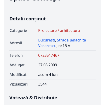
Detalii conținut
Categorie
Proiectare / arhitectura
Bucuresti
,
Strada Ienachita
Adresă
Vacarescu
, nr.16 A
Telefon
0723517467
Adăugat
27.08.2009
Modificat
acum 4 luni
Vizualizări
3544
Votează & Distribuie