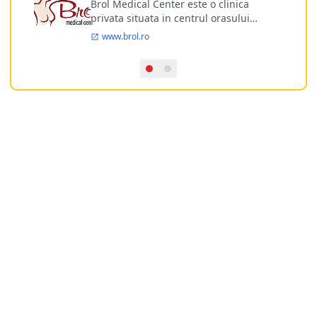
Brol Medical Center este o clinica
privata situata in centrul orasului
Timisoara avand o experienta de
www.brol.ro
aproape 21 de ani in chirurgia estetica.
Incepand din anul 2009 clinica isi
desfasoara activitatea intr-un spital
ultramodern.