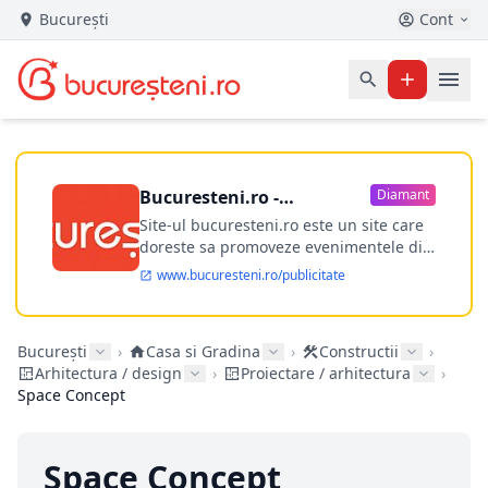
București
Cont
Bucuresteni.ro -
Diamant
publicitate online
Site-ul bucuresteni.ro este un site care
doreste sa promoveze evenimentele din
Bucuresti si nu numai, sa puna la
www.bucuresteni.ro/publicitate
dispozitia utilizatorului cea mai
performanta harta electronica a
Bucuresti-ului, si in acelasi timp sa
București
›
Casa si Gradina
›
Constructii
›
ofere posibilitatea firmel...
Arhitectura / design
›
Proiectare / arhitectura
›
Space Concept
Space Concept