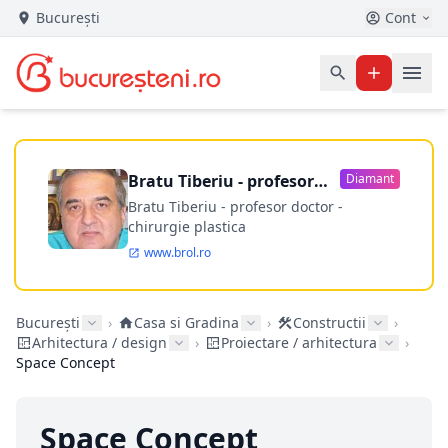
București
Cont
Bratu Tiberiu - profesor
Diamant
doctor
Bratu Tiberiu - profesor doctor -
chirurgie plastica
www.brol.ro
București
›
Casa si Gradina
›
Constructii
›
Arhitectura / design
›
Proiectare / arhitectura
›
Space Concept
Space Concept