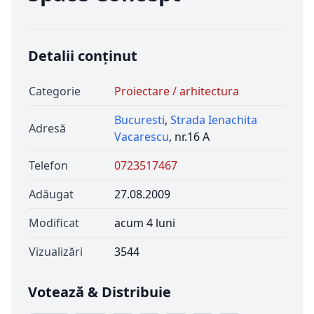
Detalii conținut
Categorie
Proiectare / arhitectura
Bucuresti
,
Strada Ienachita
Adresă
Vacarescu
, nr.16 A
Telefon
0723517467
Adăugat
27.08.2009
Modificat
acum 4 luni
Vizualizări
3544
Votează & Distribuie