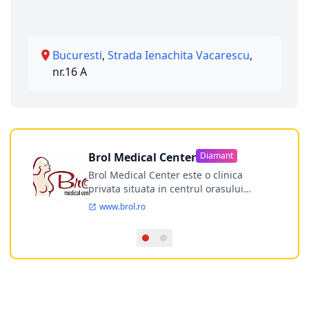
Bucuresti
,
Strada Ienachita Vacarescu
,
nr.16 A
Brol Medical Center
Diamant
Brol Medical Center este o clinica
privata situata in centrul orasului
Timisoara avand o experienta de
www.brol.ro
aproape 21 de ani in chirurgia estetica.
Incepand din anul 2009 clinica isi
desfasoara activitatea intr-un spital
ultramodern.