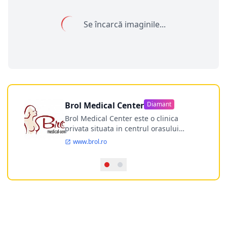
Se încarcă imaginile...
Brol Medical Center
Diamant
Brol Medical Center este o clinica
privata situata in centrul orasului
Timisoara avand o experienta de
www.brol.ro
aproape 21 de ani in chirurgia estetica.
Incepand din anul 2009 clinica isi
desfasoara activitatea intr-un spital
ultramodern.