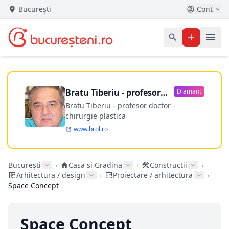
București
Cont
Bratu Tiberiu - profesor
Diamant
doctor
Bratu Tiberiu - profesor doctor -
chirurgie plastica
www.brol.ro
București
›
Casa si Gradina
›
Constructii
›
Arhitectura / design
›
Proiectare / arhitectura
›
Space Concept
Space Concept