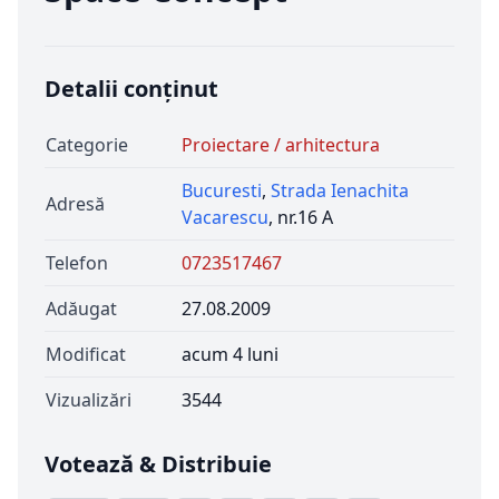
Detalii conținut
Categorie
Proiectare / arhitectura
Bucuresti
,
Strada Ienachita
Adresă
Vacarescu
, nr.16 A
Telefon
0723517467
Adăugat
27.08.2009
Modificat
acum 4 luni
Vizualizări
3544
Votează & Distribuie