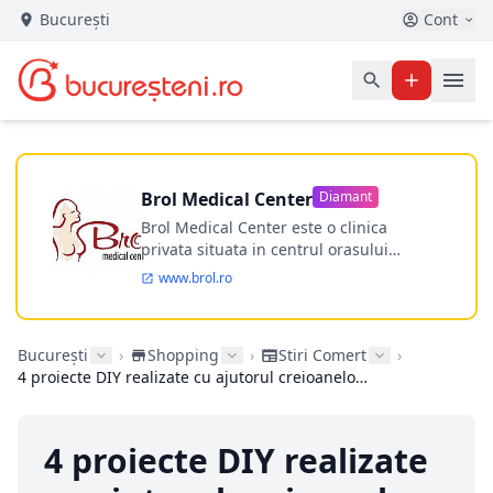
București
Cont
Brol Medical Center
Diamant
Brol Medical Center este o clinica
privata situata in centrul orasului
Timisoara avand o experienta de
www.brol.ro
aproape 21 de ani in chirurgia estetica.
Incepand din anul 2009 clinica isi
desfasoara activitatea intr-un spital
București
›
Shopping
›
Stiri Comert
›
ultramodern.
4 proiecte DIY realizate cu ajutorul creioanelor cerate
4 proiecte DIY realizate