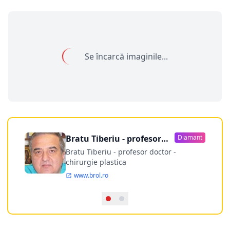
Se încarcă imaginile...
Bratu Tiberiu - profesor
Diamant
doctor
Bratu Tiberiu - profesor doctor -
chirurgie plastica
www.brol.ro