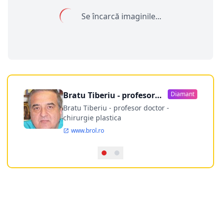
Se încarcă imaginile...
Bratu Tiberiu - profesor
Diamant
doctor
Bratu Tiberiu - profesor doctor -
chirurgie plastica
www.brol.ro