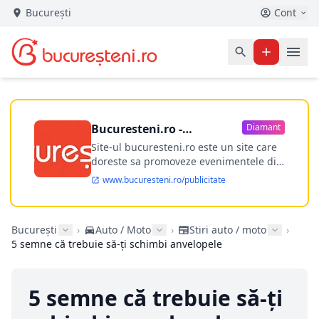
București
Cont
Bucuresteni.ro -
Diamant
publicitate online
Site-ul bucuresteni.ro este un site care
doreste sa promoveze evenimentele din
Bucuresti si nu numai, sa puna la
www.bucuresteni.ro/publicitate
dispozitia utilizatorului cea mai
performanta harta electronica a
Bucuresti-ului, si in acelasi timp sa
București
›
Auto / Moto
›
Stiri auto / moto
›
ofere posibilitatea firmel...
5 semne că trebuie să-ţi schimbi anvelopele
5 semne că trebuie să-ţi