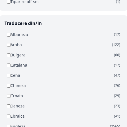
Tiparire off-set
(1)
Traducere din/in
Albaneza
(17)
Araba
(122)
Bulgara
(66)
Catalana
(12)
Ceha
(47)
Chineza
(76)
Croata
(29)
Daneza
(23)
Ebraica
(41)
Engleza
(2565)