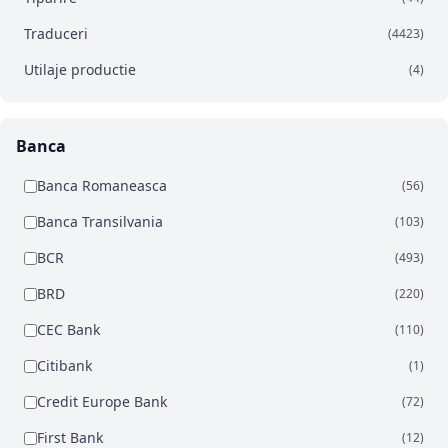
Traduceri
(4423)
Utilaje productie
(4)
Banca
Banca Romaneasca
(56)
Banca Transilvania
(103)
BCR
(493)
BRD
(220)
CEC Bank
(110)
Citibank
(1)
Credit Europe Bank
(72)
First Bank
(12)