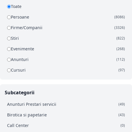
Toate
Persoane
(8086)
Firme/Companii
(3326)
Stiri
(822)
Evenimente
(268)
Anunturi
(112)
Cursuri
(97)
Subcategorii
Anunturi Prestari servicii
(49)
Birotica si papetarie
(43)
Call Center
(0)