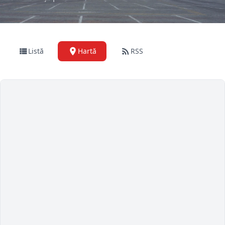
Listă
Hartă
RSS