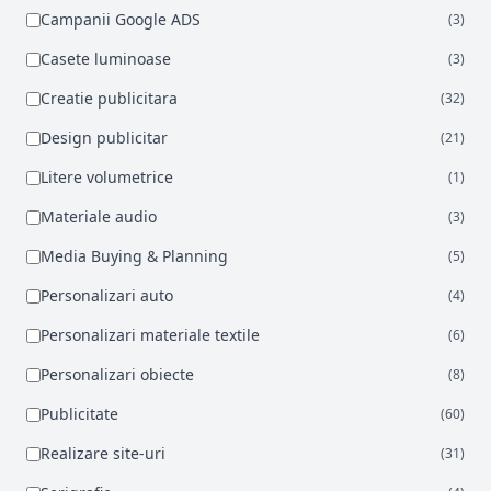
Campanii Google ADS
(3)
Casete luminoase
(3)
Creatie publicitara
(32)
Design publicitar
(21)
Litere volumetrice
(1)
Materiale audio
(3)
Media Buying & Planning
(5)
Personalizari auto
(4)
Personalizari materiale textile
(6)
Personalizari obiecte
(8)
Publicitate
(60)
Realizare site-uri
(31)