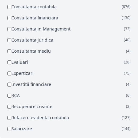
Consultanta contabila
(876)
Consultanta financiara
(130)
Consultanta in Management
(32)
Consultanta juridica
(40)
Consultanta mediu
(4)
Evaluari
(28)
Expertizari
(75)
Investitii financiare
(4)
RCA
(6)
Recuperare creante
(2)
Refacere evidenta contabila
(127)
Salarizare
(144)