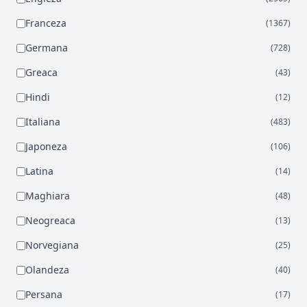
Franceza
(1367)
Germana
(728)
Greaca
(43)
Hindi
(12)
Italiana
(483)
Japoneza
(106)
Latina
(14)
Maghiara
(48)
Neogreaca
(13)
Norvegiana
(25)
Olandeza
(40)
Persana
(17)