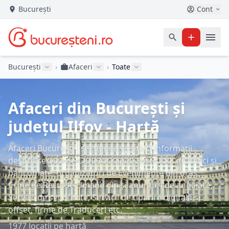
București
Cont
București
›
Afaceri
›
Toate
Afaceri din București și
județul Ilfov - Hartă
Afaceri București - secțiunea vă oferă informații
despre servicii de Curierat rapid, Sucursale de bănci și
bancomate, organizatori de Evenimente din oraș,
firme de Resurse Umane din și anunțuri de angajare,
Servicii de securitate, Servicii de tipărire digitală și
offset, firme de Traduceri etc.
1977 locații pe hartă