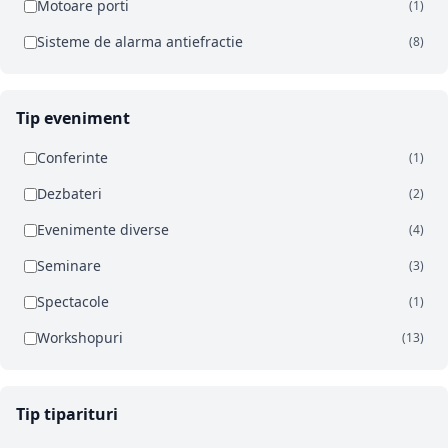
Motoare porti
(1)
Sisteme de alarma antiefractie
(8)
Tip eveniment
Conferinte
(1)
Dezbateri
(2)
Evenimente diverse
(4)
Seminare
(3)
Spectacole
(1)
Workshopuri
(13)
Tip tiparituri