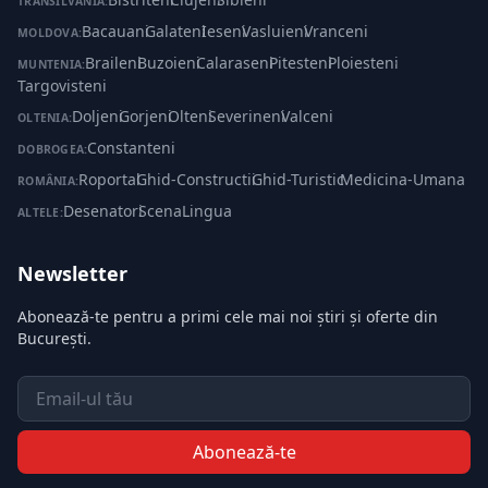
TRANSILVANIA:
Bacauani
·
Galateni
·
Ieseni
·
Vasluieni
·
Vranceni
MOLDOVA:
Braileni
·
Buzoieni
·
Calaraseni
·
Pitesteni
·
Ploiesteni
·
MUNTENIA:
Targovisteni
Doljeni
·
Gorjeni
·
Olteni
·
Severineni
·
Valceni
OLTENIA:
Constanteni
DOBROGEA:
Roportal
·
Ghid-Constructii
·
Ghid-Turistic
·
Medicina-Umana
ROMÂNIA:
Desenatori
·
ScenaLingua
ALTELE:
Newsletter
Abonează-te pentru a primi cele mai noi știri și oferte din
București.
Email
Abonează-te