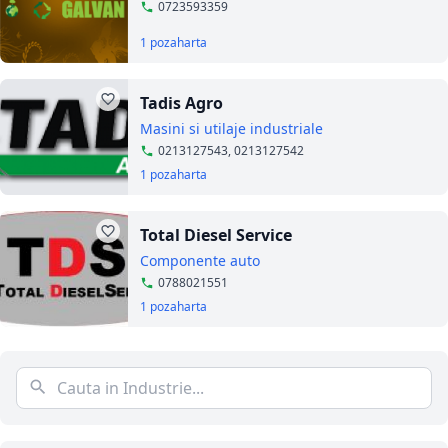
0723593359
1 poza
harta
Tadis Agro
Masini si utilaje industriale
0213127543, 0213127542
1 poza
harta
Total Diesel Service
Componente auto
0788021551
1 poza
harta