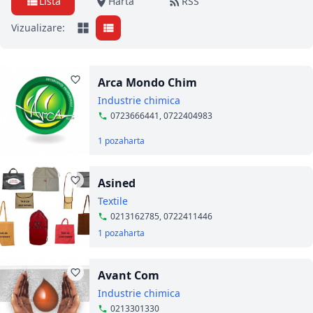
Listă
Hartă
RSS
Vizualizare:
Arca Mondo Chim
Industrie chimica
0723666441, 0722404983
1 poza
harta
Asined
Textile
0213162785, 0722411446
1 poza
harta
Avant Com
Industrie chimica
0213301330