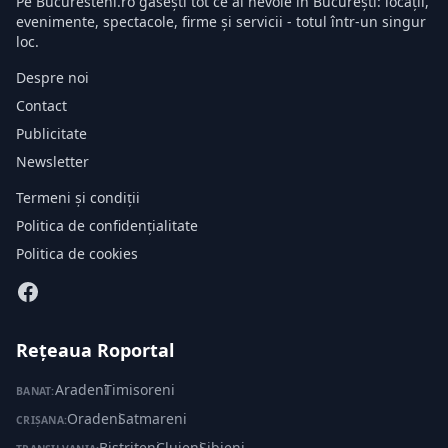
Pe Bucuresteni.ro găsești tot ce ai nevoie în București: locații,
evenimente, spectacole, firme și servicii - totul într-un singur
loc.
Despre noi
Contact
Publicitate
Newsletter
Termeni și condiții
Politica de confidențialitate
Politica de cookies
Rețeaua Roportal
Aradeni
·
Timisoreni
BANAT:
Oradeni
·
Satmareni
CRIȘANA:
Bistriteni
·
Clujeni
·
Sibieni