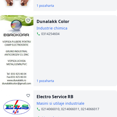
1 poza
harta
Dunalakk Color
Industrie chimica
0314254604
1 poza
harta
Electro Service RB
Masini si utilaje industriale
0214066010, 0214066011, 0214066017