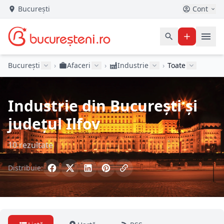
București
Cont
București
›
Afaceri
›
Industrie
›
Toate
Industrie din București și
județul Ilfov
10 rezultate
Distribuie: